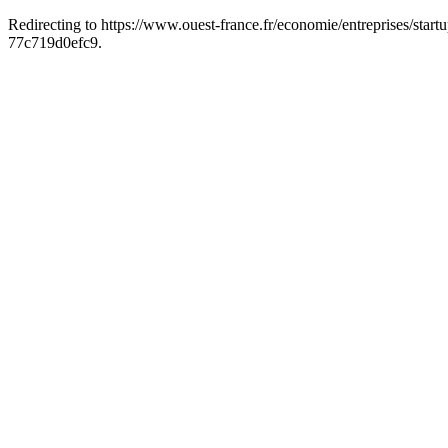
Redirecting to https://www.ouest-france.fr/economie/entreprises/start
77c719d0efc9.