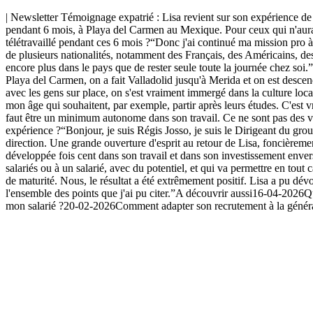
| Newsletter Témoignage expatrié : Lisa revient sur son expérience de 
pendant 6 mois, à Playa del Carmen au Mexique. Pour ceux qui n'aura
télétravaillé pendant ces 6 mois ?“Donc j'ai continué ma mission pro à
de plusieurs nationalités, notamment des Français, des Américains, des
encore plus dans le pays que de rester seule toute la journée chez soi.
Playa del Carmen, on a fait Valladolid jusqu'à Merida et on est desce
avec les gens sur place, on s'est vraiment immergé dans la culture l
mon âge qui souhaitent, par exemple, partir après leurs études. C'est
faut être un minimum autonome dans son travail. Ce ne sont pas des va
expérience ?“Bonjour, je suis Régis Josso, je suis le Dirigeant du grou
direction. Une grande ouverture d'esprit au retour de Lisa, foncièremen
développée fois cent dans son travail et dans son investissement enver
salariés ou à un salarié, avec du potentiel, et qui va permettre en tout
de maturité. Nous, le résultat a été extrêmement positif. Lisa a pu dévoi
l'ensemble des points que j'ai pu citer.”A découvrir aussi16-04-2026Qu
mon salarié ?20-02-2026Comment adapter son recrutement à la généra