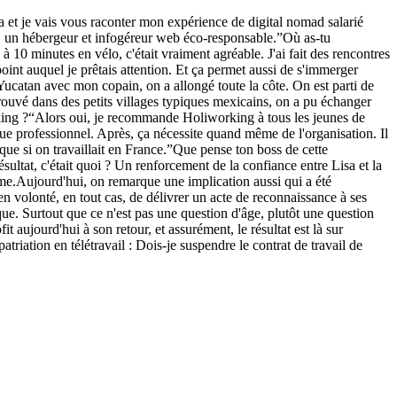
a et je vais vous raconter mon expérience de digital nomad salarié
, un hébergeur et infogéreur web éco-responsable.”Où as-tu
10 minutes en vélo, c'était vraiment agréable. J'ai fait des rencontres
int auquel je prêtais attention. Et ça permet aussi de s'immerger
 Yucatan avec mon copain, on a allongé toute la côte. On est parti de
rouvé dans des petits villages typiques mexicains, on a pu échanger
rking ?“Alors oui, je recommande Holiworking à tous les jeunes de
ue professionnel. Après, ça nécessite quand même de l'organisation. Il
ue si on travaillait en France.”Que pense ton boss de cette
ultat, c'était quoi ? Un renforcement de la confiance entre Lisa et la
erme.Aujourd'hui, on remarque une implication aussi qui a été
n volonté, en tout cas, de délivrer un acte de reconnaissance à ses
ique. Surtout que ce n'est pas une question d'âge, plutôt une question
t aujourd'hui à son retour, et assurément, le résultat est là sur
iation en télétravail : Dois-je suspendre le contrat de travail de