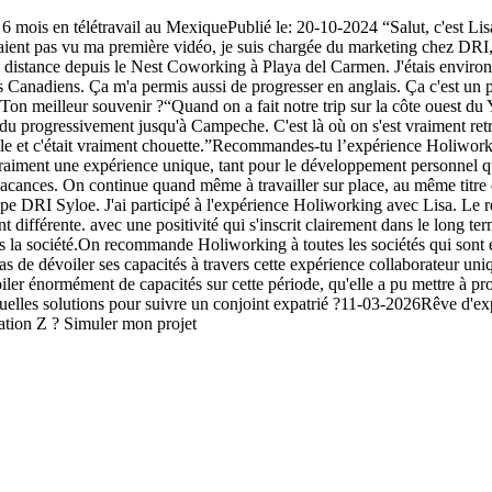
6 mois en télétravail au MexiquePublié le: 20-10-2024 “Salut, c'est Lis
ient pas vu ma première vidéo, je suis chargée du marketing chez DRI
 distance depuis le Nest Coworking à Playa del Carmen. J'étais environ à 
 Canadiens. Ça m'a permis aussi de progresser en anglais. Ça c'est un po
”Ton meilleur souvenir ?“Quand on a fait notre trip sur la côte ouest du
ndu progressivement jusqu'à Campeche. C'est là où on s'est vraiment ret
ocale et c'était vraiment chouette.”Recommandes-tu l’expérience Holiwo
 vraiment une expérience unique, tant pour le développement personnel q
cances. On continue quand même à travailler sur place, au même titre q
pe DRI Syloe. J'ai participé à l'expérience Holiworking avec Lisa. Le rés
t différente. avec une positivité qui s'inscrit clairement dans le long t
s la société.On recommande Holiworking à toutes les sociétés qui sont e
 cas de dévoiler ses capacités à travers cette expérience collaborateur un
ler énormément de capacités sur cette période, qu'elle a pu mettre à profi
elles solutions pour suivre un conjoint expatrié ?11-03-2026Rêve d'expatr
tion Z ? Simuler mon projet