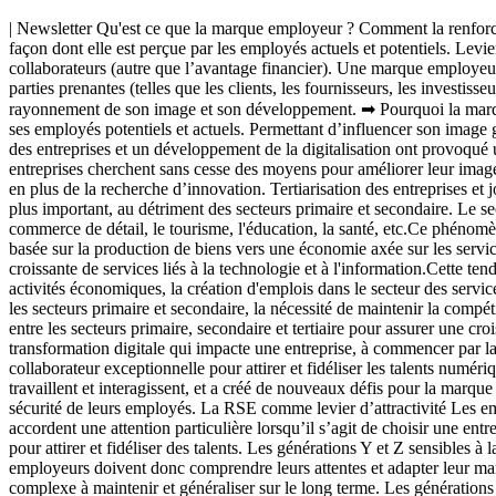
| Newsletter Qu'est ce que la marque employeur ? Comment la renforcer ? ➡ Définition de la marque employeur La marque employeur est l'image que renvoie une entreprise en tant qu'employeur, c'est-à-dire la façon dont elle est perçue par les employés actuels et potentiels. Levier pour attirer et retenir les talents en améliorant la réputation de l'entreprise, c’est la possibilité de renforcer l'engagement et la motivation des collaborateurs (autre que l’avantage financier). Une marque employeur forte aide également une entreprise à se démarquer de ses concurrents sur le marché de l'emploi et à favoriser les relations avec les autres parties prenantes (telles que les clients, les fournisseurs, les investisseurs,..). Pour développer une marque employeur forte, l’entreprise doit définir et promouvoir une culture d’entreprise positive permettant le rayonnement de son image et son développement. ➡ Pourquoi la marque employeur d'une entreprise est devenue primordiale aujourd'hui ? La marque employeur est l'image qu'une entreprise projette auprès de ses employés potentiels et actuels. Permettant d’influencer son image globale, d’attirer, de recruter et de fidéliser les talents, il ne s’agit plus d’un effet de mode mais d’un réel défi. Une tertiarisation de l’activité des entreprises et un développement de la digitalisation ont provoqué une concurrence accrue entre les entreprises, tant sur le recrutement de talents que sur les produits et services vendus. De ce fait, les entreprises cherchent sans cesse des moyens pour améliorer leur image et productivité. L’objectif reste avant tout d’attirer et de fidéliser les talents au sein de leurs rangs pour maintenir et développer leur activité, en plus de la recherche d’innovation. Tertiarisation des entreprises et jobs La tertiarisation des entreprises françaises fait référence au processus par lequel l'économie française se déplace vers un secteur tertiaire plus important, au détriment des secteurs primaire et secondaire. Le secteur tertiaire englobe les activités de services, tels que les services financiers, les services professionnels, les technologies de l'information, le commerce de détail, le tourisme, l'éducation, la santé, etc.Ce phénomène de tertiarisation est observé dans de nombreux pays développés, y compris la France. Il est souvent associé à la transition d'une économie basée sur la production de biens vers une économie axée sur les services. Les raisons de cette évolution peuvent inclure la mondialisation, l'automatisation croissante des activités de production et la demande croissante de services liés à la technologie et à l'information.Cette tendance présente à la fois des avantages et des défis pour l'économie française. Les avantages comprennent une plus grande diversification des activités économiques, la création d'emplois dans le secteur des services et des opportunités d'innovation et de croissance. Cependant, il peut également y avoir des défis tels que la pression sur les emplois dans les secteurs primaire et secondaire, la nécessité de maintenir la compétitivité dans une économie mondialisée et la précarité de certains emplois dans le secteur des services.Il est important de trouver un équilibre entre les secteurs primaire, secondaire et tertiaire pour assurer une croissance économique équilibrée. La transformation digitale 