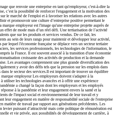
Une culture d'entreprise forte peut donc contribuer à renforcer la marque employeur. C’est l’outil principal des entreprises pour fidéliser, attirer et recruter les talents tout en bonifiant leur productivité ! Les stratégies pour promouvoir la culture d’une entreprise sont multiples et peuvent varier en fonction de l'entreprise : • La mise en place d'une politique de rémunération et d'avantages sociaux compétitifs, d'un environnement de travail positif, de possibilités de développement professionnel et de formations, ainsi que d'une culture d'entreprise qui encourage l'innovation, la créativité et la collaboration.• La participation à des événements de recrutement, la création de contenus marketing spécifiques pour les employés potentiels, l'utilisation des réseaux sociaux et le partage des témoignages d'employés actuels.• La mise en place de politiques et pratiques qui reflètent les valeurs et les objectifs de l'organisation. • Des programmes de formation et de développement professionnel, des récompenses et des reconnaissances pour les employés qui incarnent les valeurs de l'entreprise, ainsi que la promotion de la diversité et de l'inclusion à tous les niveaux de l'organisation. Il est également important que la culture d'entreprise soit soutenue par la direction et que les dirigeants agissent comme des modèles pour les autres membres de l'organisation. Une culture d'entreprise forte peut aider les entreprises à atteindre leurs objectifs à long terme en créant un environnement de travail positif et productif pour tous les employés. Finalement, la construction d'une culture d’entreprise forte nécessite une compréhension approfondie des valeurs, de la culture et des objectifs de l'entreprise, ainsi que des besoins et des attentes des employés potentiels et actuels. Cela permettra aux entreprises de développer leur marque employeur, devenant un employeur de choix pour les meilleurs talents en renforçant leur positionnement sur le marché de l'emploi. En revanche, une culture d'entreprise faible ou dysfonctionnelle peut entraîner une mauvaise communication, une baisse de la motivation voir de la productivité en interne à cause de conflits ! I Pouvant trouver écho dans les relations avec les clients et partenaires, c’est l’image sociale de l’entreprise qui est impactée ! ➡ L'image sociale au service de la marque employeur L'image sociale d'une entreprise fait référence à la façon dont cette entreprise est perçue par le public, les consommateurs, les autres parties prenantes mais aussi leurs propres employés. Cette image peut être influencée par de nombreux facteurs, tels que les produits ou services de l'entreprise, sa réputation, son engagement en faveur de la responsabilité sociale et environnementale, sa communication et ses relations publiques, ainsi que la façon dont elle traite ses employés. Une image sociale positive peut aider une entreprise à attirer et à fidéliser les clients, à renforcer la loyauté des employés, à améliorer sa réputation et à attirer des investisseurs et des partenaires commerciaux. En revanche, une image sociale négative peut entraîner une perte de clients, une mauvaise réputation, des problèmes de recrutement et de rétention des employés, ainsi que des impacts f