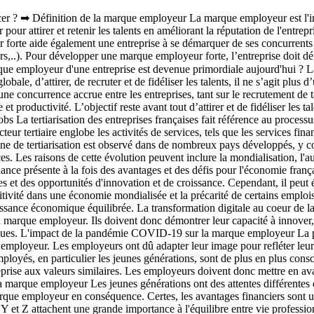
au coeur de la marque employeur Les employeurs doivent s'adapter à la transformation digitale qui impacte une entreprise, à commencer par la marque employeur. Ils doivent donc démontrer leur capacité à innover, à utiliser les technologies avancées et à offrir une expérience collaborateur exceptionnelle pour attirer et fidéliser les talents numériques. L'impact de la pandémie COVID-19 sur la marque employeur La pandémie a changé la façon dont les employeurs et les employés travaillent et interagissent, et a créé de nouveaux défis pour la marque employeur. Les employeurs ont dû adapter leur image pour refléter leur réponse à la pandémie et leur engagement envers la santé et la sécurité de leurs employés. La RSE comme levier d’attractivité Les employés, en particulier les jeunes générations, sont de plus en plus conscients de l'impact social et environnemental de leur travail et y accordent une attention particulière lorsqu’il s’agit de choisir une entreprise aux valeurs similaires. Les employeurs doivent donc mettre en avant leur engagement en matière de responsabilité sociale de l'entreprise pour attirer et fidéliser des talents. Les générations Y et Z sensibles à la marque employeur Les jeunes générations ont des attentes différentes en matière de travail par rapport aux générations précédentes. Les employeurs doivent donc comprendre leurs attentes et adapter leur marque employeur en conséquence. Certes, les avantages financiers sont un levier puissant d’attractivité mais cette politique de rémunération est complexe à maintenir et généraliser sur le long terme. Les générations Y et Z attachent une grande importance à l'équilibre entre vie professionnelle et vie privée, aux possibilités de développement de carrière, à l'environnement de travail et à l'impact social de leur travail.Toutes ces raisons entraînent une concurrence accrue sur le marché du travail avec des demandeurs d’emploi aux exigences de plus en plus élevées et en quête de sens au travail. La concurrence pour les talents : la marque employeur, principal atout d'attractivité ? Avec la croissance de l'économie numérique, les employeurs doivent rivaliser avec une concurrence plus importante pour attirer et recruter des talents de qualité. Ils doivent se différencier en mettant en avant des avantages concurrentiels tels que la flexibilité au travail, les programmes de formation et de développement, les politiques de diversité et d'inclusion, et des avantages sociaux attractifs. La marque employeur est l'un des outils afin de répondre à ces problématiques de recrutement et fidélisation. ➡ Marque employeur et culture entreprise La culture d'entreprise représente l’ensemble des valeurs, croyances, pratiques, missions, visions et comportements partagés par les membres de l’entreprise. Incarnés par l’entreprise, elle englobe à la fois les normes de communication et d’interaction, les attitudes envers le travail, les politiques de gestion, les croyances et convictions ainsi que les traditions et rituels de l'entreprise. La culture d’entreprise impacte directement lar marque employeur en ce sens qu'elle influence la vision et le comportement des actuels et futurs collaborateurs de l’entreprise. Une culture d'entreprise forte peut contribuer à renforcer l'identité et la cohésion de l'organisation, améliorer la satisfaction et l'engagement des employés, stimuler la créativité et l'innovation. 