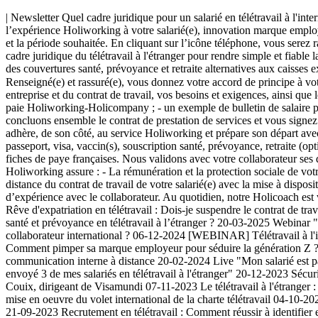
| Newsletter Quel cadre juridique pour un salarié en télétravail à l'i
l’expérience Holiworking à votre salarié(e), innovation marque emplo
et la période souhaitée. En cliquant sur l’icône téléphone, vous serez 
cadre juridique du télétravail à l'étranger pour rendre simple et fiabl
des couvertures santé, prévoyance et retraite alternatives aux caisses
Renseigné(e) et rassuré(e), vous donnez votre accord de principe à vot
entreprise et du contrat de travail, vos besoins et exigences, ainsi que
paie Holiworking-Holicompany ; - un exemple de bulletin de salaire po
concluons ensemble le contrat de prestation de services et vous signez 
adhère, de son côté, au service Holiworking et prépare son départ avec
passeport, visa, vaccin(s), souscription santé, prévoyance, retraite (o
fiches de paye françaises. Nous validons avec votre collaborateur ses da
Holiworking assure : - La rémunération et la protection sociale de votre
distance du contrat de travail de votre salarié(e) avec la mise à disposi
d’expérience avec le collaborateur. Au quotidien, notre Holicoach est
Rêve d'expatriation en télétravail : Dois-je suspendre le contrat de 
santé et prévoyance en télétravail à l’étranger ? 20-03-2025 Webinar 
collaborateur international ? 06-12-2024 [WEBINAR] Télétravail à l'i
Comment pimper sa marque employeur pour séduire la génération Z ? 2
communication interne à distance 20-02-2024 Live "Mon salarié est p
envoyé 3 de mes salariés en télétravail à l'étranger" 20-12-2023 Sécu
Couix, dirigeant de Visamundi 07-11-2023 Le télétravail à l'étranger :
mise en oeuvre du volet international de la charte télétravail 04-10-2023
21-09-2023 Recrutement en télétravail : Comment réussir à identifier et