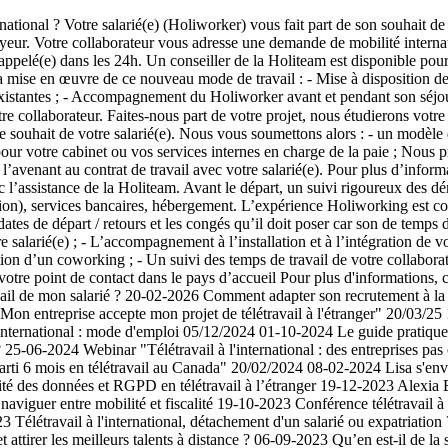
nternational ? Votre salarié(e) (Holiworker) vous fait part de son souha
yeur. Votre collaborateur vous adresse une demande de mobilité internat
rappelé(e) dans les 24h. Un conseiller de la Holiteam est disponible pou
e la mise en œuvre de ce nouveau mode de travail : - Mise à disposition 
 existantes ; - Accompagnement du Holiworker avant et pendant son séjour
re collaborateur. Faites-nous part de votre projet, nous étudierons vot
 le souhait de votre salarié(e). Nous vous soumettons alors : - un modèle
ur votre cabinet ou vos services internes en charge de la paie ; Nous p
l’avenant au contrat de travail avec votre salarié(e). Pour plus d’infor
 l’assistance de la Holiteam. Avant le départ, un suivi rigoureux des dém
ption), services bancaires, hébergement. L’expérience Holiworking est con
tes de départ / retours et les congés qu’il doit poser car son de temps d
 salarié(e) ; - L’accompagnement à l’installation et à l’intégration de v
tion d’un coworking ; - Un suivi des temps de travail de votre collaborate
 votre point de contact dans le pays d’accueil Pour plus d'informations
travail de mon salarié ? 20-02-2026 Comment adapter son recrutement à l
"Mon entreprise accepte mon projet de télétravail à l'étranger" 20/03/2
nternational : mode d'emploi 05/12/2024 01-10-2024 Le guide pratique R
5-06-2024 Webinar "Télétravail à l'international : des entreprises pa
arti 6 mois en télétravail au Canada" 20/02/2024 08-02-2024 Lisa s'e
rité des données et RGPD en télétravail à l’étranger 19-12-2023 Alexia
 naviguer entre mobilité et fiscalité 19-10-2023 Conférence télétravail
 Télétravail à l'international, détachement d'un salarié ou expatriation ? 
 attirer les meilleurs talents à distance ? 06-09-2023 Qu’en est-il de la