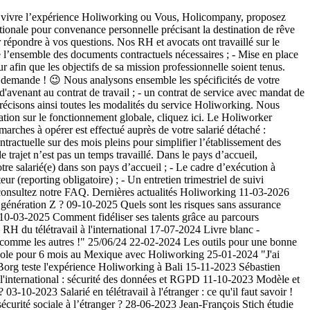
it de vivre l’expérience Holiworking ou Vous, Holicompany, proposez
ionale pour convenance personnelle précisant la destination de rêve
r répondre à vos questions. Nos RH et avocats ont travaillé sur le
de l’ensemble des documents contractuels nécessaires ; - Mise en place
 afin que les objectifs de sa mission professionnelle soient tenus.
re demande ! 😉 Nous analysons ensemble les spécificités de votre
 d'avenant au contrat de travail ; - un contrat de service avec mandat de
récisons ainsi toutes les modalités du service Holiworking. Nous
mation sur le fonctionnement globale, cliquez ici. Le Holiworker
arches à opérer est effectué auprès de votre salarié détaché :
tractuelle sur des mois pleins pour simplifier l’établissement des
e trajet n’est pas un temps travaillé. Dans le pays d’accueil,
otre salarié(e) dans son pays d’accueil ; - Le cadre d’exécution à
ur (reporting obligatoire) ; - Un entretien trimestriel de suivi
, consultez notre FAQ. Dernières actualités Holiworking 11-03-2026
a génération Z ? 09-10-2025 Quels sont les risques sans assurance
5 10-03-2025 Comment fidéliser ses talents grâce au parcours
H du télétravail à l'international 17-07-2024 Livre blanc -
s comme les autres !" 25/06/24 22-02-2024 Les outils pour une bonne
nvole pour 6 mois au Mexique avec Holiworking 25-01-2024 "J'ai
 Borg teste l'expérience Holiworking à Bali 15-11-2023 Sébastien
 à l'international : sécurité des données et RGPD 11-10-2023 Modèle et
03-10-2023 Salarié en télétravail à l'étranger : ce qu'il faut savoir !
 sécurité sociale à l’étranger ? 28-06-2023 Jean-François Stich étudie