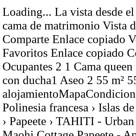
Loading... La vista desde el salón Vista del dormitorio con cama de matrimonio Vista de la cocina totalmente equipada Comparte Enlace copiado Ver fotos Añadir a favoritos Favoritos Enlace copiado Comparte Valoración 9.3 Ocupantes 2 1 Cama queen size 1 1 Dormitorio 1 1 Baño con ducha1 Aseo 2 55 m² 55 m² wifi wifi El alojamientoMapaCondicionesValoracionesOfertas4 › Polinesia francesa › Islas de la Sociedad (Barlovento) › Tahiti › Papeete › TAHITI - Urban Maohi Cottage TAHITI - Urban Maohi Cottage Papeete - Apartamento Contactar Teléfono Teléfono desde /noche88 € Fechas Fechas Añadir fechas Adultos 12345678910111213141516171819202122232425262728293031323334353637383940 1 Niños Introducir fechas € NO REEMBOLSABLE € BáSICA Niños Nº niños Seleccionar123456 OK Preciopor noches Reservar Contactar Teléfono +689-40419782 desde 88 € /nocheFechas Precio Reservar Fechas Disponibilidad y precios Alojamiento Descripción TAHITI - Urban Maohi Cottage Bienvenido a Urban Maohi Cottage, un oasis de confort y comodidad en el corazón de Papeete, en la Polinesia Francesa. Nuestro alojamiento ofrece una experiencia turística inolvidable, gracias a su ubicación ideal cerca de todas las atracciones de la ciudad. Desde el momento en que llegue, quedará encantado por nuestro espacioso salón, diseñado para relajarse tras un día de exploración. Podrás mantenerte conectado con nuestro acceso a Internet de alta velocidad, mientras disfrutas de la tranquila atmósfera de nuestra casa rural. Nuestra terraza privada es el lugar perfecto para disfrutar del clima tropical mientras saborea su bebida favorita. Y con nuestro aparcamiento privado, podrá explorar los alrededores con la tranquilidad de saber que su vehículo está seguro. Nuestra suite cottage es un remanso de paz, con su propio cuarto de ducha para una total privacidad. También disponemos de aseos independientes para su comodidad. Te encantará descubrir nuestra cocina totalmente equipada, con lavavajillas, cafetera Nespresso y placa eléctrica para preparar deliciosos platos. Además, Urban Maohi Cottage está rodeado de restaurantes de cocina variada, un animado mercado de productos locales y artesanía, el pintoresco paseo marítimo y la terminal del ferry para excursiones a las islas paradisíacas de los alrededores. Tanto si se encuentra en viaje de negocios como de vacaciones, nuestra casa rural le promete una estancia de lo más agradable en Papeete. Disfrute de la relajada elegancia de nuestro establecimiento y de la auténtica hospitalidad polinesia que le hará sentirse como en casa. Reserve ya su estancia en Urban Maohi Cottage y sumérjase en la esencia misma de la Polinesia Francesa. Lo esencial de Urban Maohi Cottage: - Centro de Papeete - Habitaciones con aire acondicionado y cuarto de ducha - WC separado - Cocina totalmente equipada - Sala de estar con acceso wifi a Internet - Terraza - Aparcamiento privado - Ropa de cama incluida - Toallas de baño incluidas Todas las reservas están sujetas a la plena aceptación de nuestras condiciones generales de venta, que pueden consultarse en el sitio web de REVA Dreams haciendo clic en condiciones generales. Más detalles Ocultar detalles Distribución de dormitorios Dormitorio 1 1 Cama queen size Características más destacadas Terraza Acceso Internet Aire acondicionado Parking aire libre Cocina americana (Eléctrica) Nevera Microondas Horno Congelador Lavavajillas Vajilla/Cubertería Utensilios/Cocina Cafetera Tostadora Hervidor de agua Ver más Ver menos Baños 1 Baño con ducha 1 Aseo General Ascensor 12 m² de terraza Lavadora Acceso Internet Acceso Internet Wifi 55 m² Vivienda Aire acondicionado en todo el alojamiento Parking aire libre en mismo edificio Pueblo Fotografía Ecoturismo Niños permitidos Entrada amplia en habitación Compras Restaurante Aparcamiento con vigilancia Habitación decorada Zona de descanso Zona de estar con sofá / silla Escritorio con lámpara Ver más Ver menos Mostrar más características Mostrar menos características Servicios obligatorios o incluidos Acceso a Internet: Incluido Parking aire libre: Incluido Gastos de gestión: 6 % de la reserva Limpieza final: 78,86 € /reserva Ropa de cama: Incluida Toallas: Incluida Servicios opcionales Aire acondicionado: Incluido Billete de ferry PPT–MOZ o MOZ–PPT (VAEARA'I) - Adulto residente PF - Solo ida: 10,06 € /persona Billete de ferry PPT–MOZ o MOZ–PPT (VAEARA'I) - Adulto residente PF - Solo ida Billete de barco VAEARA'I, ruta entre Tahití y Moorea - 1 adulto residente PF - Ida simple a 1 200 XPF por persona y trayecto. Introduzca el número de unidades que necesita (1 unidad = 1 trayecto). Horarios de salida desde Tahití y Moorea: https://www.vaearai.com/tahiti-moorea/ Billete de ferry PPT-MOZ o MOZ-PPT (VAEARA'I) - Billete VIP con acceso a la sala TAPU Lounge sin s