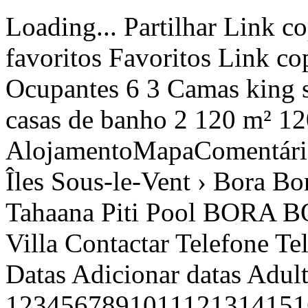
Loading... Partilhar Link copiado Ver fotos Adicionar aos favoritos Favoritos Link copiado Partilhar Avaliação 10 Ocupantes 6 3 Camas king size 3 3 Quartos de dormir 3 2 casas de banho 2 120 m² 120 m² wifi wifi AlojamentoMapaComentáriosOfertas2 › Polinésia francesa › Îles Sous-le-Vent › Bora Bora › Matira › BORA BORA - Tahaana Piti Pool BORA BORA - Tahaana Piti Pool Matira - Villa Contactar Telefone Telefone desde /noite700 € Datas Datas Adicionar datas Adultos 12345678910111213141516171819202122232425262728293031323334353637383940 1 Crianças Inserir datas € NãO REEMBOLSáVEL € BáSICO Crianças Nº crianças Seleccionar123456 OK Preçopor noites Reservar Contactar Telefone +689-40419782 desde 700 € /noiteDatas Preço Reservar Datas Disponibilidade e preços Alojamento Descrição BORA - Tahaana Piti Pool Descubra a Villa Prestige Tahaana Piti Pool, uma joia de luxo localizada em Bora Bora, no muito procurado bairro de Matira, a poucos passos da esplêndida praia. Este novo alojamento de luxo irá encantá-lo com o seu design elegante e moderno, oferecendo um conforto excecional para uma estadia memorável. A villa é composta por uma suite principal climatizada com casa de banho privativa e WC, bem como dois quartos de hóspedes que partilham uma segunda casa de banho independente e WC. Cada quarto tem camas king-size com colchões ortopédicos de alta qualidade para uma noite de sono inigualável. A sala de estar é espaçosa e confortável, com um sofá convidativo, smart TV e acesso gratuito e ilimitado à Internet, perfeita para relaxar e manter-se ligado ao teletrabalho. A cozinha em plano aberto, totalmente equipada com todo o equipamento de cozinha e loiça necessários, permite-lhe preparar e desfrutar dos seus pratos favoritos com amigos e familiares. O exterior da moradia, com a sua soberba piscina, tornar-se-á certamente o seu lugar preferido. Aproveite as espreguiçadeiras para aperfeiçoar o seu bronzeado ou relaxar depois de um mergulho. O terraço coberto, mobilado com mesa e cadeiras, é ideal para se reunir e desfrutar das suas refeições ao ar livre. Um churrasco também está disponível para noites de churrasco inesquecíveis com a família e amigos. Mergulhe na elegância e no requinte da Villa Prestige Tahaana Piti Pool, onde todos os detalhes foram pensados para lhe oferecer uma experiência de estadia excecional em Bora Bora. As vantagens: - Alojamento de prestígio - Piscina privada - Perto da praia de Matira - Ar condicionado no quarto - Acesso gratuito e ilimitado à Internet - Parque de estacionamento no local - Churrasco - Cofre de segurança NB: Esta acomodação deve ser verificada quanto à disponibilidade antes da confirmação da sua estadia. Todas as reservas estão sujeitas à aceitação total dos nossos termos e condições gerais de venda, que podem ser consultados no sítio Web REVA Dreams, clicando em termos e condições gerais. Outros pormenores Ocultar pormenores Distribuição de quartos Quarto 1 1 Cama king size Quarto 2 1 Cama king size Quarto 3 1 Cama king size Distribuição das casas de banho 2 casas de banho Características principais Piscina privada Jardim Terraço Acesso Internet Kitchenette (Mista: gás e eléctrica) Frigorífico Microondas Forno Congelador Máquina de lavar louça Louça/Talheres Utensílios/Cozinha Máquina de Café Torradeira Jarro eléctrico Ver mais Ver menos Vistas Jardim Montanha Piscina Meio de acesso Acesso à Baía Geral 1 Televisão Jardim Mobiliário de jardim Parcela vedada 15 m² de terraço Máquina de lavar roupa Churrasqueira Ferro de engomar Cofre Acesso internet Acesso internet Wifi Secador de cabelo 120 m² de área 750 m² Parcela Ar-condicionado em todos os quartos Piscina Privada Piscina Privada Dimensões 8x4, data de abertura 1/1, data de encerramento 31/12 Estacionamento ao ar livre no mesmo edifício Estacionamento ao ar livre no mesmo edifício 2 lugares 1 ventilador Acesso à praia Sacada ou pátio Ecoturismo Crianças são bem-vindas Entrada ampla Entrada privada Área para churrasco / piquenique Estendal Roupa de cama premium Máquina de café expresso Mobiliário externo Fotografia Piscina com água salgada Praia Copos de vinho Cabides Espreguiçadeiras Água quente Jogos de tabuleiro / puzzles Cama para criança Material de cozinha Piscina exterior Gel de duche Shampô Ver mais Ver menos Mostrar mais características Mostrar menos características Serviços obrigatórios ou incluídos Acesso à internet: Incluído Application fees : 6 % da reserva Estacionamento ao ar livre: Incluído Limpeza final: 235,48 € /reserva Roupa de cama: Incluídas Toalhas: Incluídas Serviços opcionais Bilhete de ferry PPT–MOZ ou MOZ–PPT (VAEARA'I) - Adulto residente PF - Ida: 10,06 € /pessoa Bilhete de ferry PPT–MOZ ou MOZ–PPT (VAEARA'I) - Adulto residente PF - Ida Bilhete de barco VAEARA'I, rota entre o Taiti e Moorea - 1 adulto residente PF - Ida a 1 200 XPF por pessoa e por viagem. In