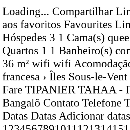
Loading... Compartilhar Link copiado Ver fotos Adicionar aos favoritos Favourites Link copiado Compartilhar Hóspedes 3 1 Cama(s) queen size1 Cama(s) de solteiro 2 1 Quartos 1 1 Banheiro(s) com chuveiro1 Banheiro(s) 2 36 m² 36 m² wifi wifi AcomodaçãoMapaOfertas1 › Polinésia francesa › Îles Sous-le-Vent › Tahaa › Haamene › TAHAA - Fare TIPANIER TAHAA - Fare TIPANIER Haamene - Bangalô Contato Telefone Telefone A partir de /noite€ 171 Datas Datas Adicionar datas Adultos 12345678910111213141516171819202122232425262728293031323334353637383940 1 Crianças Verificar disponibilidade € NãO REEMBOLSáVEL € BáSICO Crianças Nº crianças Selecionar123456 OK Preçopor noites Reservar Contato Telefone +689-40419782 A partir de € 171 /noiteDatas Preço Reservar Datas Disponibilidade e preços Acomodação Descrição TAHAA - Fare TIPANIER O Fare Tipanier é um tradicional bangalô polinésio localizado em Tahaa, na baía de Haamene. A propriedade possui 7 bangalôs, oferecendo um ambiente tranquilo e autêntico. Tahaa, apelidada de 'ilha da baunilha', é famosa por suas plantações de baunilha, trilhas de caminhada, destilarias de rum e excelentes locais de mergulho com recifes de coral. O Bangalô: Ele pode acomodar até 3 pessoas, é confortável e decorado em um estilo local elegante. Possui uma cama queen size e uma cama de solteiro, além de banheiro privativo com chuveiro e vaso sanitário. Ar-condicionado e ventilador estão disponíveis para maior conforto, bem como uma TV para momentos de relaxamento. O bangalô se abre para uma varanda coberta e mobilada com mesa e cadeiras, ideal para saborear um café da manhã, descansar ou ler seu livro favorito. O Motu, pier, caiaques e bicicletas: Os visitantes podem acessar um motu privado equipado como praia, ideal para relaxar e praticar snorkel. Caiaques e bicicletas estão disponíveis para explorar a baía e arredores. O pier também permite pescar, entrar na água ou admirar os lindos pôr do sol. Deixe-se seduzir pelo cenário paradisíaco, onde a tranquilidade da baía de Haamene e a beleza do lago de Tahaa criam um local de estadia inesquecível. Refeições e bar: Como o bangalô não possui cozinha, um serviço de alimentação em meia pensão está disponível com café da manhã e jantar (exceto bebidas). Você precisará reservá-lo antes da sua chegada, seja no momento da reserva (nos extras opcionais) ou posteriormente em sua área de viajante. A meia pensão deverá ser paga no local antes da sua partida. Meia pensão adulta (a partir de 12 anos) a 6.300 xpf por pessoa Meia pensão infantil (menores de 12 anos) pela metade do preço, ou seja, 3.150 xpf por criança. Crianças de 0 a 3 anos comem gratuitamente. Um bar oferece bebidas alcoólicas e não alcoólicas, incluindo a cerveja local Hinano. Acesso a Tahaa: Tahaa é acessível a partir do aeroporto de Raiatea por barco particular ou por balsa a partir do cais de Uturoa. As transferências devem ser organizadas de acordo com os horários de voo ou do Apetahi Express. Tarifas específicas se aplicam de acordo com o meio de transporte e o horário de chegada, com serviços gratuitos para crianças de 0 a 3 anos. * Transferência de barco particular do aeroporto de Uturoa em Raiatea. Ela é fornecida durante o dia apenas para voos que aterrissar entre 07h00 e 16h00 e decolar entre 07h30 e 17h00. Ida simples 8.400 xpf para 1 a 2 pessoas - 2.625 xpf por pessoa adicional Ida e volta 16.800 xpf para 1 a 2 pessoas - 5.250 xpf por pessoa adicional Fora desses horários, a tarifa noturna é aplicada, adicionando 10.000 xpf à tarifa de transferência acima mencionada. Não há transferência após as 18h30 *Ou você pode pegar um táxi até o cais de Uturoa, de onde o ônibus TTR faz o trajeto entre as duas ilhas apenas durante o dia. Você precisará descer no cais de Haamene. Um traslado de carro do cais pode ser providenciado para você, mas deve ser reservado com antecedência. Passagem só de ida por pessoa 2.000 xpf Passagem de ida e volta por pessoa 4.000 xpf Se você estiver chegando no Apetahi Express: Você precisará descer no Tapuamu Quay e nos informar seu horário de chegada para o traslado de carro. Ida e volta por pessoa 2.000 xpf Viagem de ida e volta por pessoa 4.000 xpf O ESSENCIAL: - De frente para a lagoa - Motu e pontão privativo - Caiaques e bicicletas gratuitos - Bangalô com ar-condicionado - Conexão de internet Wifi - TV no quarto - Berço mediante solicitação NB: A disponibilidade deste bangalô deve ser verificada antes da confirmação de sua estadia. Todas as reservas estão sujeitas à aceitação de nossos termos e condições gerais de venda, que podem ser visualizados no site da REVA Dreams. Mais detalhes Detalhes ocultos Video Distribuição de quartos Quarto 1 1 Cama(s) queen size 1 Cama(s) de solteiro Comodidade Beira-mar Jardim Varanda Acesso à internet Cozinha Geladeira Banheir