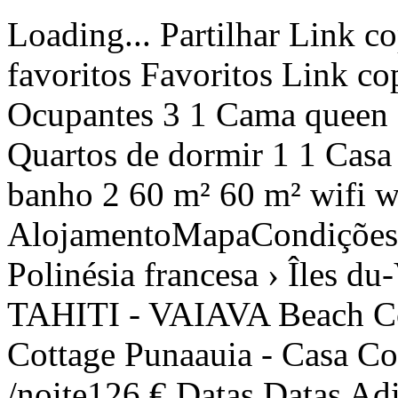
Loading... Partilhar Link copiado Ver fotos Adicionar aos favoritos Favoritos Link copiado Partilhar Avaliação 9.8 Ocupantes 3 1 Cama queen size1 Cama individual 2 1 Quartos de dormir 1 1 Casa de banho com chuveiro1 Casa de banho 2 60 m² 60 m² wifi wifi AlojamentoMapaCondiçõesComentáriosOfertas27 › Polinésia francesa › Îles du-Vent › Tahiti › Punaauia › TAHITI - VAIAVA Beach Cottage TAHITI - VAIAVA Beach Cottage Punaauia - Casa Contactar Telefone Telefone desde /noite126 € Datas Datas Adicionar datas Adultos 12345678910111213141516171819202122232425262728293031323334353637383940 1 Crianças Inserir datas € NãO REEMBOLSáVEL € BáSICO Crianças Nº crianças Seleccionar123456 OK Preçopor noites Reservar Contactar Telefone +689-40419782 desde 126 € /noiteDatas Preço Reservar Datas Disponibilidade e preços Alojamento Descrição TAHITI - VAIAVA Beach Cottage Bem-vindo ao TAHITI - VAIAVA Beach Cottage, uma encantadora casa de campo situada na magnífica praia de Vaiava, no Taiti. Ideal para uma estadia romântica ou a solo, esta casa de campo oferece um ambiente íntimo e encantador onde pode desfrutar de cada momento. Esta casa confortável e bem equipada dá-lhe as boas-vindas a um quarto decorado com bom gosto. Espaçoso e equipado com uma cama ortopédica queen-size, dispõe também de espaço de arrumação e de um primeiro terraço com espreguiçadeira para os seus momentos de descontração. A casa de banho inclui um lavatório com espelho, um chuveiro, uma sanita e uma lavandaria com máquina de lavar roupa, para um conforto ideal. A sala de estar, luminosa e espaçosa, está dividida em duas áreas distintas. A sala de estar tem um sofá confortável, televisão de ecrã panorâmico e ligação à Internet Wi-Fi, enquanto a área de jantar com mesa e cadeiras para refeições se abre para uma cozinha totalmente equipada. A partir da sala de estar, dirija-se ao terraço principal coberto. Este refúgio de paz permite-lhe desfrutar do jardim privado e da vista deslumbrante sobre a praia, a lagoa e a ilha de Moorea. É o local ideal para desfrutar das suas refeições à sombra ou saborear um aperitivo enquanto admira o pôr do sol. O acesso direto à praia a partir do jardim através de um portão acrescenta um toque de magia à sua estadia. Um caiaque e um remo estão disponíveis para explorar as águas cristalinas da lagoa e o curso de snorkelling no PK 18, onde uma multidão de peixes tropicais o espera. Um churrasco a carvão também está disponível para noites memoráveis de grelhados nos trópicos. TAHITI - VAIAVA Beach Cottage é mais do que um simples alojamento, é um convite para relaxar e descobrir a beleza natural do Tahiti. Reserve agora e desfrute de uma experiência inesquecível neste cantinho do paraíso. O essencial: - Acesso direto ao VAIAVA Beach PK 18 - Remo e caiaque - Curso de mergulho com snorkel - Quarto com ar condicionado - Cozinha totalmente equipada - Internet wifi - Estacionamento gratuito - Jardim privado - Churrasco Todas as reservas estão sujeitas à aceitação total das nossas condições gerais de venda, que podem ser consultadas no sítio Web REVA Dreams, clicando em condições gerais de venda. Outros pormenores Ocultar pormenores Distribuição de quartos Quarto 1 1 Cama queen size Espaços comuns 1 Cama individual Características principais Primeira linha de praia Jardim Terraço Acesso Internet Kitchenette (Mista: gás e eléctrica) Frigorífico Microondas Congelador Louça/Talheres Utensílios/Cozinha Máquina de Café Jarro eléctrico Máquina de sumos Quartos de banho 1 Casa de banho com chuveiro 1 Casa de banho Vistas Primeira linha de praia Primeira linha de oceano Mar Jardim Montanha Meio de acesso Acesso à Baía Geral 1 Televisão Jardim Mobiliário de jardim Parcela vedada 10 m² de terraço Máquina de lavar roupa Churrasqueira Acesso internet Acesso internet Wifi Secador de cabelo Campo de padel 60 m² de área 500 m² Parcela Ar-condicionado em todos os quartos Estacionamento ao ar livre no mesmo edifício 1 ventilador Canoa Ecoturismo Acesso à praia Praia Mergulho com snorkel Mergulho Gaivota Fotografia Terraço / solário Vista para o oceano Ar acondicionado individual no quarto Crianças são bem-vindas Não se admitem festas / eventos Cabides Espreguiçadeiras Churrasqueiras Mesas e cadeiras Material de cozinha Ver mais Ver menos Mostrar mais características Mostrar menos características Serviços obrigatórios ou incluídos Acesso à internet: Incluído Application fees : 6 % da reserva Estacionamento ao ar livre: Incluído Limpeza final: 108,10 € /reserva Toalhas: Incluídas Serviços opcionais Bilhete de ferry PPT–MOZ ou MOZ–PPT (VAEARA'I) - Adulto residente PF - Ida: 10,06 € /pessoa Bilhete de ferry PPT–MOZ ou MOZ–PPT (VAEARA'I) - Adulto residente PF - Ida Bilhete de barco VAEARA'I, rota entre o Taiti e Moorea - 1 adulto residente PF - Ida a 1 200 XPF por pessoa e por viagem. Indique o número de unidades de qu