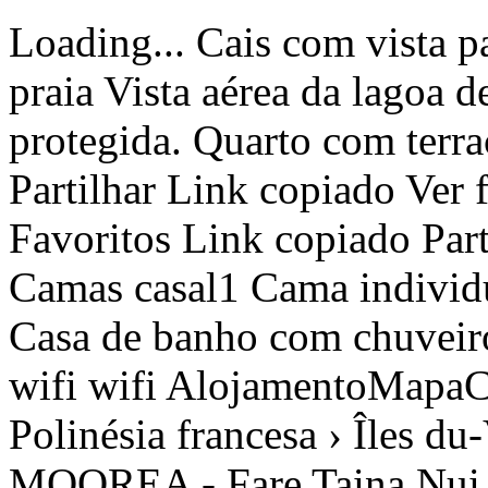
Loading... Cais com vista para a lagoa de Moorea e acesso à praia Vista aérea da lagoa de Moorea. Área marinha protegida. Quarto com terraço privado e vista para a lagoa Partilhar Link copiado Ver fotos Adicionar aos favoritos Favoritos Link copiado Partilhar Avaliação 9 Ocupantes 7 3 Camas casal1 Cama individual 4 3 Quartos de dormir 3 1 Casa de banho com chuveiro1 Casa de banho 2 90 m² 90 m² wifi wifi AlojamentoMapaCondiçõesComentáriosOfertas3 › Polinésia francesa › Îles du-Vent › Moorea › Haapiti › MOOREA - Fare Taina Nui MOOREA - Fare Taina Nui Haapiti - Bungalow Contactar Telefone Telefone desde /noite169 € Datas Datas Adicionar datas Adultos 12345678910111213141516171819202122232425262728293031323334353637383940 1 Crianças Inserir datas € NãO REEMBOLSáVEL € BáSICO Crianças Nº crianças Seleccionar123456 OK Preçopor noites Reservar Contactar Telefone +689-40419782 desde 169 € /noiteDatas Preço Reservar Datas Disponibilidade e preços Alojamento Descrição MOOREA - Fare Taina Nui Fare Taina Nui, será o seu oásis de tranquilidade situado ao longo da magnífica praia de areia branca de Moorea. Este encantador alojamento à beira-mar oferece uma experiência turística incomparável, garantindo umas férias memoráveis em família ou com amigos. Situado numa zona marítima protegida, a lagoa cristalina deste local está repleta de uma incrível diversidade de peixes, oferecendo sessões de snorkeling inesquecíveis para os amantes de vida marinha. A localização idílica é um paraíso para os amantes da natureza e os apaixonados por mergulho. A casa propõe três quartos com ar condicionado, cada um com uma cama de casal confortável e um espaço de arrumação. Além disso, uma cama individual está disponível na sala de estar para acolher um sétimo ocupante. A casa de banho com lavatório e as instalações sanitárias garantem um conforto ótimo para a sua estadia. A cozinha está totalmente equipada com tudo o que precisa para preparar as suas refeições, incluindo um fogão, um frigorífico e uma máquina de café. Desfrute da vida ao ar livre na varanda, oferecendo uma vista deslumbrante sobre a lagoa. A varanda está organizada em dois espaços distintos: um canto de estar para relaxar e um canto de refeições para saborear as suas refeições em total convívio. O acesso à Internet é gratuito através de Wi-Fi, permitindo-lhe manter-se ligado com o mundo exterior enquanto desfruta deste paraíso tropical. No Fare Taina Nui, viverá uma experiência inesquecível de relaxamento, aventura aquática e beleza natural, tornando as suas férias em Moorea num sonho tornado realidade. Venha descobrir o charme deste local excecional e crie memórias que durarão toda uma vida. Pontos-chave: *Quartos com ar condicionado *Localização pés na água *Praia de areia branca *Caiaque disponível *Snorkeling *Jardim privado *Roupa de cama fornecida *Estacionamento no local com 2 lugares *Internet gratuita em wifi Toda a reserva está sujeita obrigatoriamente à aceitação sem restrições das nossas condições gerais de venda visíveis no nosso site REVA Dreams, clicando nas condições gerais. Outros pormenores Ocultar pormenores Distribuição de quartos Quarto 1 1 Cama casal Quarto 2 1 Cama casal Quarto 3 1 Cama casal Espaços comuns 1 Cama individual Características principais Primeira linha de praia Jardim Terraço Acesso Internet Kitchenette (Mista: gás e eléctrica) Frigorífico Microondas Congelador Louça/Talheres Utensílios/Cozinha Máquina de Café Torradeira Quartos de banho 1 Casa de banho com chuveiro 1 Casa de banho Vistas Primeira linha de praia Primeira linha de oceano Mar Jardim Geral 1 Televisão Jardim Mobiliário de jardim Parcela vedada 20 m² de terraço Máquina de lavar roupa Churrasqueira Acesso internet Acesso internet Wifi 90 m² de área 800 m² Parcela Ar-condicionado em todos os quartos Estacionamento ao ar livre no mesmo edifício Estacionamento ao ar livre no mesmo edifício 2 lugares 3 aparelho eléctrico anti-mosquitos 1 ventilador Fotografia Ecoturismo Canoa Acesso à praia Praia Mergulho com snorkel Mergulho Mergulho Terraço / solário À beira-mar Crianças são bem-vindas Chuveiro externo Ver mais Ver menos Mostrar mais características Mostrar menos características Serviços obrigatórios ou incluídos Acesso à internet: Incluído Application fees : 6 % da reserva Limpeza final: 141,62 € /reserva Toalhas: Incluídas Serviços opcionais Bilhete de ferry PPT–MOZ ou MOZ–PPT (VAEARA'I) - Adulto residente PF - Ida: 10,06 € /pessoa Bilhete de ferry PPT–MOZ ou MOZ–PPT (VAEARA'I) - Adulto residente PF - Ida Bilhete de barco VAEARA'I, rota entre o Taiti e Moorea - 1 adulto residente PF - Ida a 1 200 XPF por pessoa e por viagem. Indique o núme