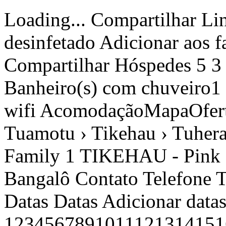
Loading... Compartilhar Link copiado Ver fotos Limpo e desinfetado Adicionar aos favoritos Favourites Link copiado Compartilhar Hóspedes 5 3 Camas casal 3 1 Quartos 1 1 Banheiro(s) com chuveiro1 Banheiro(s) 2 20 m² 20 m² wifi wifi AcomodaçãoMapaOfertas2 › Polinésia francesa › Tuamotu › Tikehau › Tuherahera › TIKEHAU - Pink Dream Family 1 TIKEHAU - Pink Dream Family 1 Tuherahera - Bangalô Contato Telefone Telefone A partir de /noite€ 88 Datas Datas Adicionar datas Adultos 12345678910111213141516171819202122232425262728293031323334353637383940 1 Crianças Verificar disponibilidade € NãO REEMBOLSáVEL € BáSICO Crianças Nº crianças Selecionar123456 OK Preçopor noites Reservar Contato Telefone +689-40419782 icon/desinfección Limpo e desinfetado Se hospede com a tranquilidade que você merece + INFO A partir de € 88 /noiteDatas Preço Reservar Datas Disponibilidade e preços Acomodação Descrição TIKEHAU – Família Sonho Rosa 1 A menos de uma hora de voo desde a magnífica Tahiti, o encantador atol de Tikehau se apresenta como uma pérola de areia branca e rosa, abraçando uma lagoa de tons tão vivos que parece saída de um sonho. Comumente apelidada de "ilha das areias rosas", este destino paradisíaco reserva para você panoramas de tirar o fôlego. Mergulhe nos encantos da Polinésia, onde o tempo parece suspenso, garantindo um deslocamento total. Prepare-se para viver uma experiência única, uma verdadeira viagem ao fim do mundo! Aqui, não há luxo ostensivo, apenas o essencial: um bangalô simples, com os pés na areia, para uma imersão total na doçura de viver de Tikehau. Descubra o Bungalow Pink Dream, aninhado no motu principal ao longo de uma vasta extensão de praia de areia branca e rosa. A propriedade oferece um total de 6 bangalôs, incluindo o Bangalô Família que pode acomodar até 6 pessoas. Construído localmente, este bangalô simples e prático à beira-mar será seu refúgio para noites tropicais tranquilas. O quarto espaçoso é equipado com 3 camas de casal, com um ventilador de teto e uma prateleira para seus pertences pessoais. O banheiro privativo possui chuveiro com água doce e quente, lavatório com espelho e vaso sanitário. Instale-se em sua pequena varanda privativa de frente para a praia e a lagoa, onde um Fare potee e espreguiçadeiras o esperam para aproveitar plenamente este local excepcional. Atrás do bangalô, um leque de atividades o aguarda, incluindo caiaque, stand-up paddle, bicicletas, mesa de ping-pong e equipamento de snorkeling. No jardim que rodeia os bangalôs, uma área de jogos para crianças está acessível a todos. O café da manhã continental e o jantar com sabores exóticos são oferecidos a todos os residentes. Seu anfitrião, reconhecido por sua deliciosa culinária e acolhimento caloroso, garantirá que você se delicie e se sinta em casa. Na sala comum, você encontrará até mesmo um bilhar, uma raridade nas Tuamotu! É também lá que a conexão de internet wi-fi é disponibilizada gratuitamente para que você possa ficar conectado e compartilhar suas aventuras. O seu anfitrião se encarrega do transfer do aeroporto, certifique-se de comunicar seu horário de chegada e número do voo para uma organização otimizada! A particularidade de Tikehau reside em sua posição na curvatura da Terra, abrigando a lagoa mais piscosa do mundo, onde as Raias Manta reinam como mestras! Parta ao seu encontro em snorkeling, descubra os jacuzzis naturais chamados "Feo", visite a vila colorida de Tuherahera, e passeie pelos motu até a ilha das aves, onde aves marinhas raras e protegidas encontram refúgio. Tikehau te convida para uma aventura inesquecível! Pontos-chave: - Café da manhã e jantar oferecidos - Transferência aeroportuária gratuita - Conexão de internet Wi-Fi - Vasta praia de acesso livre - Bicicletas para adultos e crianças - Caiaques e stand-up paddle - Equipamento de snorkeling - Sinuca e ping-pong - Área de jogos infantis Imperdíveis: - Uma excursão de lagoa: arraia manta, ilha das aves, piquenique no motu - Mergulho na passagem de Tuheiava - Snorkeling - Pesca de beira - Pesca de alto-mar e visita aos parques de peixes - Visita à vila de Tuherahera - Banho nos jacuzzis naturais chamados "Feo" - Caminhar ao longo das praias de areia branca e rosa - Passear de caiaque e stand-up paddle - Descobrir o Sino de Hina: uma formação de coral de aproximadamente 3 metros de altura localizada no lado do Oceano, no extremo oeste de Tuherahera Observação: Este alojamento necessita imperiosamente de uma verificação de disponibilidade antes de poder confirmar sua estadia. Toda reserva está obrigatoriamente sujeita à aceitação sem restrições de nossos termos e condições gerais de venda visíveis em nosso site REVA Dreams ao clicar nas condições gerais. Mais detalhes Detalhes ocultos Distribuição de quartos Quarto 1 3 Camas casal Comodidade Beira-mar Jardim Varanda Acesso à internet Cozinha independente (Mista) Geladeira Micro-ondas Louça/Talheres Utensíl