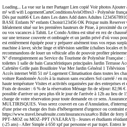
Loading... La vue sur la mer Partager Lien copié Voir photos Ajouter à mes Favoris Favoris Lien copié Partager Évaluation 10 Occupants 2 1 Lit Queen size 1 1 chambres à coucher 1 1 salle de bain 1 51 m² 51 m² wifi wifi LogementCarteConditionsAvisOffres3 › Polynésie française › Îles du-Vent › Tahiti › Pirae › TAHITI - Condo Ariitea TAHITI - Condo Ariitea Pirae - Appartement Contacter Téléphone Téléphone Dès par nuit66 € Les dates Les dates Add dates Adultes 12345678910111213141516171819202122232425262728293031323334353637383940 1 Enfants Introduire dates € NON REMBOURSABLE € DE BASE Enfants Nº enfants Choisir123456 OK Prixpar nuits Reserver Contacter Téléphone +689-40419782 Dès 66 € par nuitLes dates Prix Reserver Les dates Disponibilité et prix Logement Description Idéalement situé sur les premières hauteurs de Pirae, à proximité du centre hospitalier, Stade Pater, Parc Aorai et Tinihau et toutes commodités. Cet appartement de 50m² est parfait pour vos séjours professionnels ou vos vacances à Tahiti. Le Condo Ariitea est situé en rez de chaussée d'une petite résidence, clair et lumineux, sa cuisine ouverte sur le séjour offre un bel espace de vie à ses occupants. Cet espace se prolonge sur une terrasse couverte et ombragée et un jardin privé d'où vous pourrez prendre vos repas, vous détendre et profiter de la tranquillité des lieux ainsi que de la petite vue sur la mer qui vous est offerte. La cuisine est entièrement équipée pour y préparer aisément tous vos repas surplace. La chambre avec lit double est climatisée pour votre confort nocturne. Le logement bénéficie d'une connexion illimitée en wifi à internet, machine à laver, sèche linge et télévision satellite (chaînes locales et françaises). Le logement vient juste d'être entièrement rénové et réhabilité pour la location saisonnière. Pour tous vos séjours à Tahiti nous vous recommandons de louer un véhicule afin de pouvoir profiter pleinement de l'île. Notre service conciergerie est également à votre disposition pour vous conseiller et vous informer sur les activités à faire à Tahiti. N° d'enregistrement au Service du Tourisme de Polynésie Française : N° 670DTO-MT Plus de détails Masquer détails Distribution des chambres Chambre 1 1 Lit Queen size Distribution de salles de bains et de toilettes 1 salle de bain Caractéristiques principales Jardin Terrasse Accès Internet Climatisation Cuisine américaine (Électrique) Réfrigérateur Micro-ondes Four Congélateur Vaisselle/Couverts Ustensiles/Cuisine Cafetière Grille pain Bouilloire Vue Mer Jardin Général 1 Télévision TV Satellite TV Satellite Langues: Français DVD Jardin Mobilier de jardin Clôture 11 m² de terrasse Lave-linge Sèche-linge Accès internet Accès internet Wifi 51 m² Logement Climatisation dans toutes les chambres Parking couvert même bâtiment 1 ventilateur Vue sur mer Parking sécurisé Ecotourisme Photographie Panoramas accèssibles en voiture Randonnée Accès à la maison sans escaliers Sol carrelé / en marbre Terrasse ensoleillée Climatisation avec télécommande dans la chambre Literie de qualité supérieure Linge de lit et serviettes lavés à haute température Visites et activités organisées par des entreprises et des guides locaux Plus Voir moins Plus de caractéristiques Moins de caractéristiques Services obligatoires ou inclus Accès à internet: Inclus Frais de dossier : 