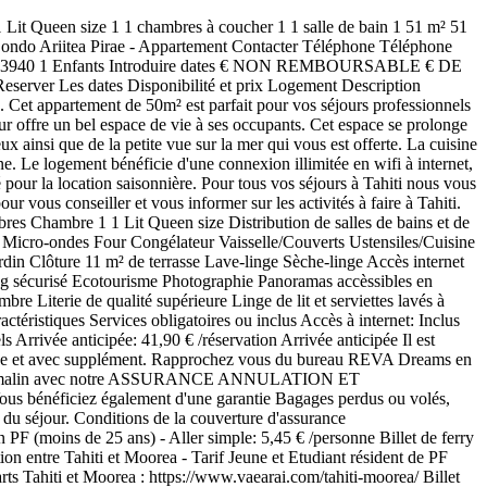
/personne Billet Ferry PPT-MOZ ou MOZ-PPT (VAEARA'I) - Ticket VIP TAPU Lounge accès sans prestation - Aller Simple Billet bateau VAEARA'I , rotation entre Tahiti et Moorea - TICKET VIP ACCES TAPU Lounge sans prestation - Aller Simple à 2 400 xpf par personne et par trajet. Entrez le nombre d'unité dont vous avez besoin (1 unité = 1 trajet). Horaires départs Tahiti et Moorea : https://www.vaearai.com/tahiti-moorea/ PRENEZ LE TEMPS DE SAVOURER VOTRE TRAVERSÉE AU SEIN DU TAPU LOUNGE : Espace privé pour 68 passagers avec bar central, 2 écrans, toilettes, deck extérieur, sièges inclinables (dont 4 à 180°). Billet Ferry PPT–MOZ ou MOZ-PPT (VAEARA'I) - Touriste Adulte - Aller Simple: 15,08 € /personne Billet Ferry PPT–MOZ ou MOZ-PPT (VAEARA'I) - Touriste Adulte - Aller Simple Billet bateau VAEARA'I , rotation entre Tahiti et Moorea - 1 Touriste Adulte - Aller Simple à 1 800 xpf par personne et par trajet. Entrez le nombre d'unité dont vous avez besoin (1 unité = 1 trajet). Horaires départs Tahiti et Moorea : https://www.vaearai.com/tahiti-moorea/ Billet Ferry PPT–MOZ ou MOZ-PPT (VAEARA'I) - Véhicule léger -4 m + les véhicules Hybrides et électriques de toutes tailles TAHI - Aller Simple : 32,68 € /réservation Billet Ferry PPT–MOZ ou MOZ-PPT (VAEARA'I) - Véhicule léger -4 m + les véhicules Hybrides et électriques de toutes tailles TAHI - Aller Simple Billet bateau VAEARA'I , rotation entre Tahiti et Moorea - Tarif TAHI véhicule SMALL moins de 4m + les véhicules Hybride et électrique de toutes tailles - Aller Simple 3 900 xpf par véhicule et par trajet. Entrez le nombre d'unité dont vous avez besoin (1 unité = 1 trajet). Vérifier la disponibilité pour les véhicules avant de réserver : https://www.vaearai.com/tahiti-moorea/ Billet Ferry VAEARA'I - Adulte VIP TAPU Lounge - Aller Simple : 41,06 € /personne Billet Ferry VAEARA'I - Adulte VIP TAPU Lounge - Aller Simple Billet bateau VAEARA'I , rotation entre Tahiti et Moorea - 1 Adulte VIP TAPU Lounge - Aller Simple à 4 900 xpf par personne et par trajet. Entrez le nombre d'unité dont vous avez besoin (1 unité = 1 trajet). Horaires départs Tahiti et Moorea : https://www.vaearai.com/tahiti-moorea/ PRENEZ LE TEMPS DE SAVOURER VOTRE TRAVERSÉE AU SEIN DU TAPU LOUNGE: Accès Lounge privé avec Escorte personnalisée, Accueil avec service oshiburi, une assiette de tapas et rafraîchissements, Bar, deck extérieur, visit Climatisation: Inclus Départ tardif: 41,90 € /réservation Départ tardif Il est possible de libérer les lieux un peu plus tard le jour de votre départ à 14h au lieu de 11h, sous réserve de disponibilité, sur demande 24h avant la date de check-out, et avec supplément. Rapprochez vous du bureau REVA Dreams en charge de votre réservation pour toute demande en ce sens. Linge de lit: Inclus Renouvellement linge de lit et de salle de bain: 20,95 € /réservation Renouvellement linge de lit et de salle de bain Le Tarif du Renouvellement du Linge de maison est par chambre en occupation double et comprend: Les Draps de lit, les taies d'oreiller et les serviettes de toilettes (à raison d'une par personne). Plus Voir moins Taxes Taxe de séjour : inclus dans le prix total Calcul de taxeVeuillez ajouter les dates du séjour pour afficher les conditions de la taxe. Organisez votre