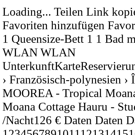
Loading... Teilen Link kopiert Bilder anschauen Zu meinen Favoriten hinzufügen Favoriten Link kopiert Teilen Gäste 2 1 Queensize-Bett 1 1 Bad mit Dusche1 WC 2 25 m² 25 m² WLAN WLAN UnterkunftKarteReservierungsbedingungenSonderangebote17 › Französisch-polynesien › Îles du-Vent › Moorea › Hauru › MOOREA - Tropical Moana Cottage MOOREA - Tropical Moana Cottage Hauru - Studio Anfragen Telefon Telefon Ab /Nacht126 € Daten Daten Datum hinzufügen Erwachsene 12345678910111213141516171819202122232425262728293031323334353637383940 1 Kinder Reisezeitraum angeben € NICHT ERSTATTUNGSFäHIG € GRUNDLEGEND Kinder Anzahl Wählen Sie123456 OK Preisfür Nächte Buchen Anfragen Telefon +689-40419782 Ab 126 € /NachtDaten Preis Buchen Daten Verfügbarkeit und Preise Unterkunft Beschreibung MOOREA - Tropisches Moana-Cottage Ein wahres tropisches Paradies, eingebettet im Herzen der Insel Moorea, im Bezirk Hauru. Perfekt gelegen auf einem Privatgrundstück, bietet dieses Duplex-Apartment allen Komfort und verfügt zudem nur wenige Schritte entfernt über Zugang zu einem kristallklaren Lagune und einem idyllischen Strand, was einen idealen Rahmen für Ausflüge allein oder zu zweit bietet. Dieses kleine Paradies ist perfekt für einen unvergesslichen Ausflug unter den polynesischen Breitengraden. In Ihrer Unterkunft finden Sie einen Schlafbereich in der Galerie mit einem Queen-Size-Bett, einem Fernseher und einer Klimaanlage für ruhige und erholsame Nächte. Die Küchenzeile ist vollständig ausgestattet und ermöglicht es Ihnen, nach Belieben köstliche Mahlzeiten zuzubereiten und zu genießen. Die Duschkabine, mit ihrem Waschbecken, der Dusche, der Toilette und dem Solarwarmwasser, bietet Ihnen optimalen Komfort. Genießen Sie auch die geräumige überdachte Terrasse, auf der ein Tisch und Stühle Sie einladen, sich zu entspannen und bei der sanften tropischen Brise gemeinsam zu speisen. Aber was diesen Ort wirklich magisch macht, ist sein Zugang zu nur wenigen Schritten von einem der schönsten Strände der Insel. Mit einem atemberaubenden Blick auf den kleinen Motu von Hauru, das Riff und den großen Motu von Tiahura werden Sie von der natürlichen Schönheit, die Sie umgibt, verzaubert sein. Für ein unvergessliches Wasserabenteuer stehen Ihnen Paddles zur Verfügung, mit denen Sie die Bucht und ihre kristallklaren Meeresböden in Ihrem eigenen Tempo erkunden können. Verpassen Sie nicht die einzigartige Gelegenheit zum Schnorcheln in der Nähe des kleinen Motu, wo Sie zwischen Rochen und kleinen Schwarzspitzenhaien schwimmen und unglaubliche Erinnerungen an Ihren Aufenthalt auf Moorea schaffen können. Buchen Sie jetzt Ihren Aufenthalt im Studio Tropical Moana Cottage und lassen Sie sich vom bezaubernden Charme von Moorea verführen. Die Essentials: - Klimatisierte und komfortable Unterkunft - Strandzugang - Paddel - Grill - Bewaldeter und blühender Garten Jede Buchung unterliegt obligatorisch der uneingeschränkten Akzeptanz unserer Allgemeinen Geschäftsbedingungen, die auf unserer Website REVA Dreams durch Anklicken der Allgemeinen Geschäftsbedingungen sichtbar sind. Weitere Details Details verbergen Verteilung der Schlafzimmer Gemeinsam genutzte Räume 1 Queensize-Bett Eigenschaften Garten Terrasse Internet Klimaanlage Offene Küche (gemixt: gas und elektrisch) Kühlschrank Mikrowelle Geschirr/Besteck Kochutensilien Kaffeemaschine Toaster Wasserkocher Badezimmer 1 Bad mit Dusche 1 WC Shampoo Duschgel Badezimmerausstattung (kostenlose Toilettenartikel) Aussicht Garten Berge Standort Zugang durch die Bucht Allgemeine Daten 1 Fernseher Garten Gartenmöbel Umzäuntes Grundstück Terrasse Waschmaschine Internet Internet WLAN Haartrockner Tischtennisplatte 25 m² Wohnfläche 800 m² Grundstücksfläche Klimaanlage in der ganzen Unterkunft Parkplatz im Freien auf dem Grundstück 1 Ventilator Zugang zum Strand Ökotourismus Kinder sind herzlich willkommen Fotografie Strand Tauchen Tauchen oder Schnorcheln Schnorcheln Klimaanlage individuell pro Zimmer steuerbar Paddelbootfahren Klimaregelung Gepäckabgabe erlaubt Gepäckaufbewahrung Hausmeisterschalter Shampoo Duschgel Badezimmerausstattung Badezimmerausstattung Kostenlose Toilettenartikel Mehr anzeigen Weniger anzeigen Mehr Eigenschaften anzeigen Weniger Eigenschaften anzeigen Verbindliche oder inbegriffene Leistungen Buchungsgebühren: 6 % der Buchung Endreinigung: 47,10 € /Buchung Handtücher: inklusive Internetzugang: inklusive Parkplatz im Freien: inklusive Sonstige Leistungen Bettwäsche: inklusive Dreams Extensions: inklusive Dreams Extensions Gilt nur nach Verfügbarkeit und auf E-Mail-Anfrage. Erneuerung der Bett- und Badezimmerwäsche: 20,95 € /Person Erneuerung der Bett- und Badezimmerwäsche Der Wäscheerneuerungspreis gilt pro Zimmer 